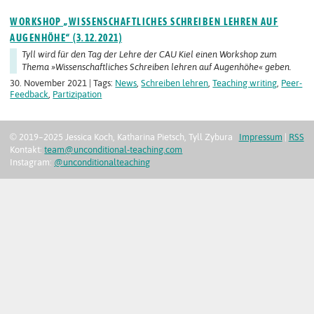
WORKSHOP „WISSENSCHAFTLICHES SCHREIBEN LEHREN AUF
AUGENHÖHE“ (3.12.2021)
Tyll wird für den Tag der Lehre der CAU Kiel einen Workshop zum
Thema »Wissenschaftliches Schreiben lehren auf Augenhöhe« geben.
30. November 2021 | Tags:
News
,
Schreiben lehren
,
Teaching writing
,
Peer-
Feedback
,
Partizipation
© 2019–2025 Jessica Koch, Katharina Pietsch, Tyll Zybura
Impressum
|
RSS
Kontakt:
team@unconditional-teaching.com
Instagram:
@unconditionalteaching