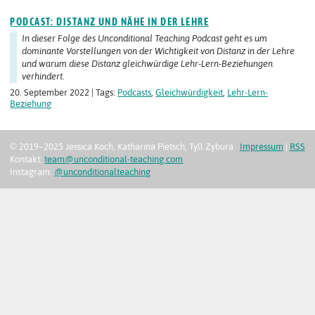
PODCAST: DISTANZ UND NÄHE IN DER LEHRE
In dieser Folge des Unconditional Teaching Podcast geht es um
dominante Vorstellungen von der Wichtigkeit von Distanz in der Lehre
und warum diese Distanz gleichwürdige Lehr-Lern-Beziehungen
verhindert.
20. September 2022 | Tags:
Podcasts
,
Gleichwürdigkeit
,
Lehr-Lern-
Beziehung
© 2019–2025 Jessica Koch, Katharina Pietsch, Tyll Zybura
Impressum
|
RSS
Kontakt:
team@unconditional-teaching.com
Instagram:
@unconditionalteaching