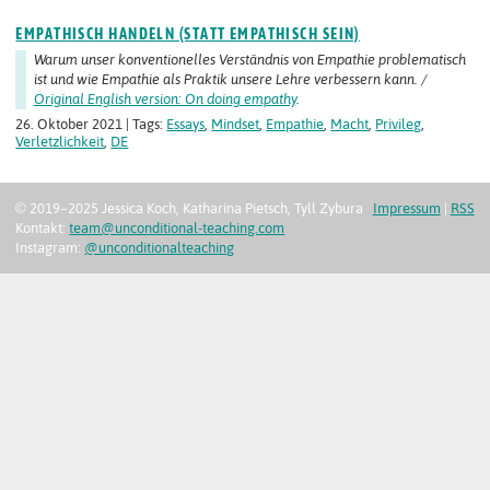
EMPATHISCH HANDELN (STATT EMPATHISCH SEIN)
Warum unser konventionelles Verständnis von Empathie problematisch
ist und wie Empathie als Praktik unsere Lehre verbessern kann. /
Original English version: On doing empathy
.
26. Oktober 2021 | Tags:
Essays
,
Mindset
,
Empathie
,
Macht
,
Privileg
,
Verletzlichkeit
,
DE
© 2019–2025 Jessica Koch, Katharina Pietsch, Tyll Zybura
Impressum
|
RSS
Kontakt:
team@unconditional-teaching.com
Instagram:
@unconditionalteaching